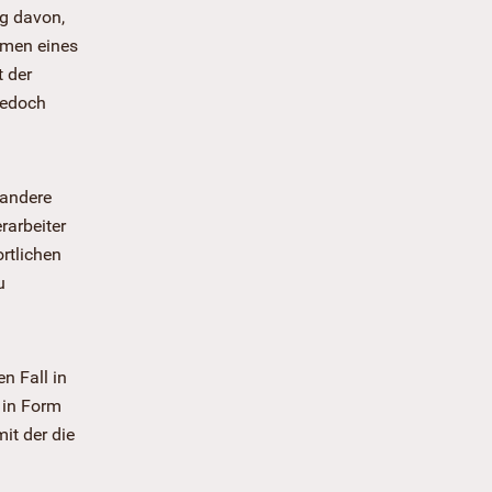
g davon,
ahmen eines
 der
jedoch
 andere
rarbeiter
rtlichen
u
n Fall in
 in Form
it der die