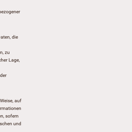
nbezogener
aten, die
n, zu
cher Lage,
oder
Weise, auf
ormationen
n, sofern
ischen und