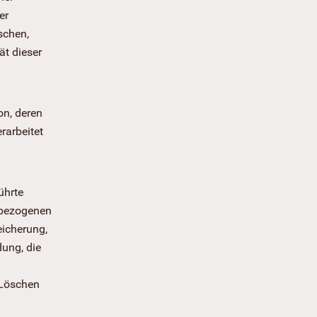
er
schen,
ät dieser
on, deren
rarbeitet
ührte
nbezogenen
eicherung,
ung, die
 Löschen