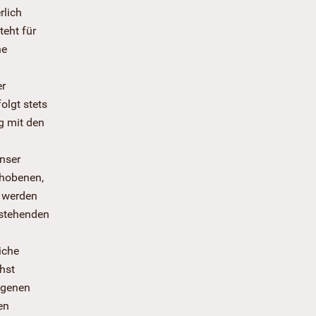
rlich
teht für
ne
er
olgt stets
g mit den
nser
rhobenen,
r werden
ustehenden
iche
hst
ogenen
en