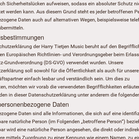
ich Sicherheitslücken aufweisen, sodass ein absoluter Schutz ni
et werden kann. Aus diesem Grund steht es jeder betroffenen Per
zogene Daten auch auf alternativen Wegen, beispielsweise tele
bermitteln.
ffsbestimmungen
hutzerklärung der Harry Tietjen Music beruht auf den Begrifflic
den Europäischen Richtlinien- und Verordnungsgeber beim Erlass
z-Grundverordnung (DS-GVO) verwendet wurden. Unsere
erklärung soll sowohl für die Öffentlichkeit als auch für unse
ftspartner einfach lesbar und verständlich sein. Um dies zu
en, möchten wir vorab die verwendeten Begrifflichkeiten erläute
den in dieser Datenschutzerklärung unter anderem die folgenden
personenbezogene Daten
ogene Daten sind alle Informationen, die sich auf eine identifiz
rbare natürliche Person (im Folgenden „betroffene Person“) bezie
rbar wird eine natürliche Person angesehen, die direkt oder indirek
re mittels Zuordnung zu einer Kennung wie einem Namen, zu ei