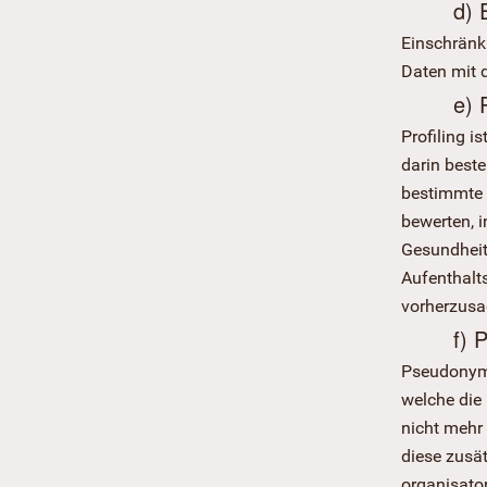
d) 
Einschränk
Daten mit d
e) 
Profiling i
darin best
bestimmte p
bewerten, i
Gesundheit,
Aufenthalts
vorherzusa
f) 
Pseudonymi
welche die
nicht mehr
diese zusä
organisato