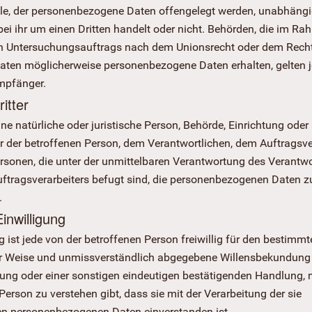
lle, der personenbezogene Daten offengelegt werden, unabhängi
bei ihr um einen Dritten handelt oder nicht. Behörden, die im R
 Untersuchungsauftrags nach dem Unionsrecht oder dem Recht
aaten möglicherweise personenbezogene Daten erhalten, gelten 
Empfänger.
ritter
 eine natürliche oder juristische Person, Behörde, Einrichtung oder
r der betroffenen Person, dem Verantwortlichen, dem Auftragsve
rsonen, die unter der unmittelbaren Verantwortung des Verantwo
uftragsverarbeiters befugt sind, die personenbezogenen Daten z
.
Einwilligung
g ist jede von der betroffenen Person freiwillig für den bestimmte
er Weise und unmissverständlich abgegebene Willensbekundung
rung oder einer sonstigen eindeutigen bestätigenden Handlung, m
Person zu verstehen gibt, dass sie mit der Verarbeitung der sie
en personenbezogenen Daten einverstanden ist.