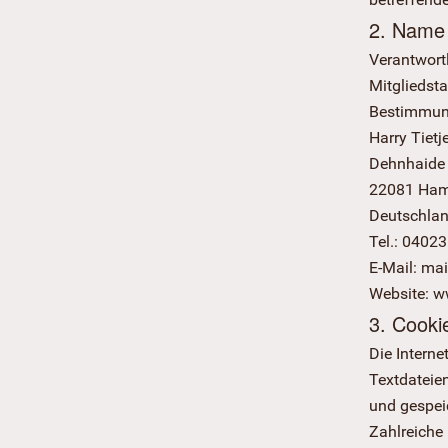
2. Name 
Verantwort
Mitgliedst
Bestimmung
Harry Tiet
Dehnhaide
22081 Ha
Deutschla
Tel.: 0402
E-Mail: mai
Website: w
3. Cooki
Die Interne
Textdateie
und gespei
Zahlreiche 