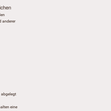
ichen
den
d anderer
 abgelegt
alten eine