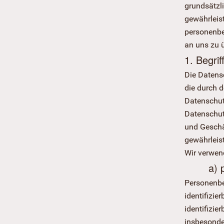
grundsätzl
gewährleist
personenbe
an uns zu ü
1. Begri
Die Datensc
die durch 
Datenschut
Datenschutz
und Geschä
gewährleist
Wir verwen
a) 
Personenbez
identifizie
identifizie
insbesonde