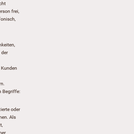
cht
son frei,
fonisch,
hkeiten,
 der
re Kunden
rn.
 Begriffe:
ierte oder
hen. Als
t,
ner