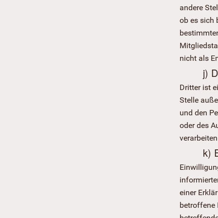
andere Ste
ob es sich 
bestimmten
Mitgliedst
nicht als 
j) D
Dritter ist
Stelle auße
und den Pe
oder des A
verarbeiten
k) 
Einwilligun
informiert
einer Erklä
betroffene 
betreffend