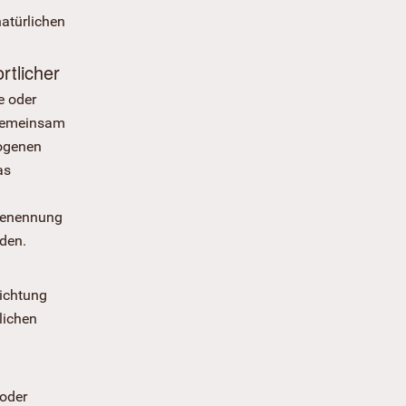
natürlichen
rtlicher
e oder
r gemeinsam
zogenen
as
 Benennung
den.
richtung
lichen
 oder