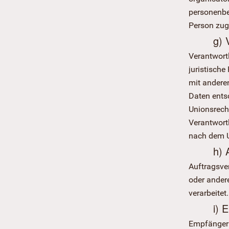
personenbez
Person zug
g) 
Verantwortl
juristische
mit andere
Daten ents
Unionsrech
Verantwort
nach dem U
h) 
Auftragsver
oder ander
verarbeitet.
i) 
Empfänger i