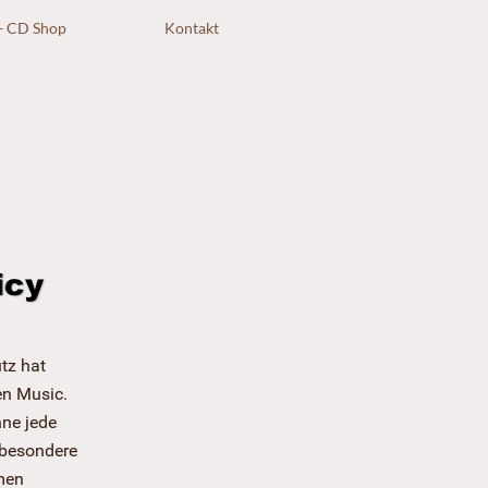
+ CD Shop
Kontakt
tz hat
en Music.
hne jede
 besondere
men